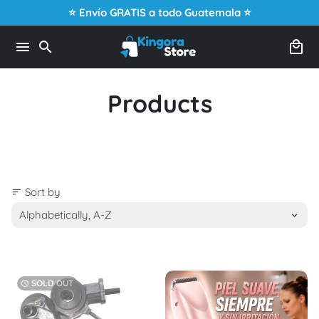
Skip
⭐ Envío GRATIS a todo Guatemala ⭐
to
content
menu
search
local_mall
Products
Sort by
sort
SOLD OUT
watch_later