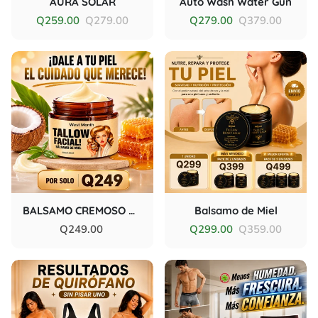
Auto Wash Water Gun
AURA SOLAR
Q279.00
Q379.00
Q259.00
Q279.00
BALSAMO CREMOSO DE MIEL
Balsamo de Miel
Q249.00
Q299.00
Q359.00