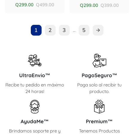
Q299.00
Q499.00
Q299.00
Q399.00
1
2
3
5
…
arrow_forward
UltraEnvio™
PagoSeguro™
Recibe tu pedido en máximo
Paga solo al recibir tu
24 horas!
producto.
AyudaMe™
Premium™
Brindamos soporte pre y
Tenemos Productos