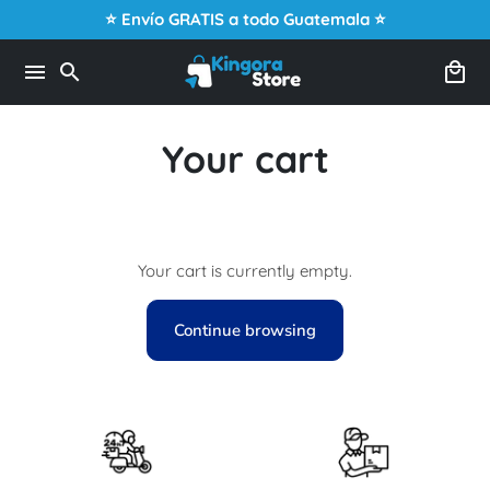
Skip
⭐ Envío GRATIS a todo Guatemala ⭐
to
content
menu
search
local_mall
Your cart
Your cart is currently empty.
Continue browsing